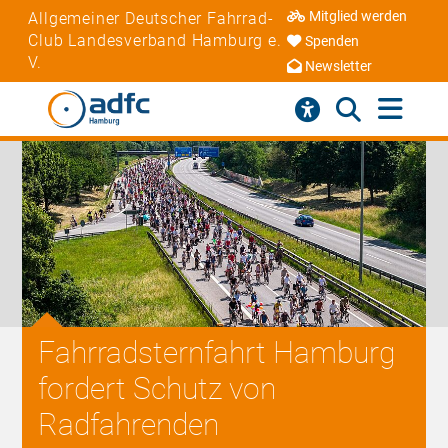
Mitglied werden
Allgemeiner Deutscher Fahrrad-
Club Landesverband Hamburg e.
Spenden
V.
Newsletter
Fahrradsternfahrt Hamburg
fordert Schutz von
Radfahrenden