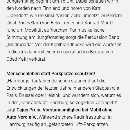
Jungfernstieg beginnt um 15 Uhr. Dabei schauen wir in
den Norden nach Finnland und hören von Katri
Oldendorff, wie Helsinki "Vision Zero" umsetzt. Außerdem
lässt PoetrySlam von Felix Treder und Konrad Moritz
rund um Mobilität aufhorchen. Für musikalische
Stimmung am Jungfernstieg sorgt die Percussion Band
„Madrugada“. Vor der Köhlbrandbücke wird die Wartezeit
in diesem Jahr mit einem musikalischen Beitrag von
Oded Kafri verkürzt.
Menschenleben statt Parkplätze schützen!
„Hamburgs Radfahrende sehen staunend auf die
Entwicklungen der letzten Jahre in anderen Städten wie
Paris, Brüssel oder Helsinki und wundern sich, warum es
in der „Fahrradstadt“ Hamburg so zögerlich vorangeht“,
sagt
Cajus Pruin, Vorstandsmitglied bei Mobil ohne
Auto Nord e.V.
„Während sichere Radinfrastruktur in
Hamburg häufig an „gefährdeten“ Kfz-Parkplätzen