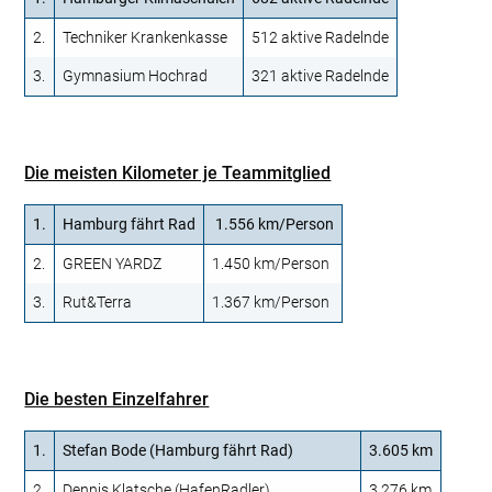
2.
Techniker Krankenkasse
512 aktive Radelnde
3.
Gymnasium Hochrad
321 aktive Radelnde
Die meisten Kilometer je Teammitglied
1.
Hamburg fährt Rad
1.556 km/Person
2.
GREEN YARDZ
1.450 km/Person
3.
Rut&Terra
1.367 km/Person
Die besten Einzelfahrer
1.
Stefan Bode (Hamburg fährt Rad)
3.605 km
2.
Dennis Klatsche (HafenRadler)
3.276 km