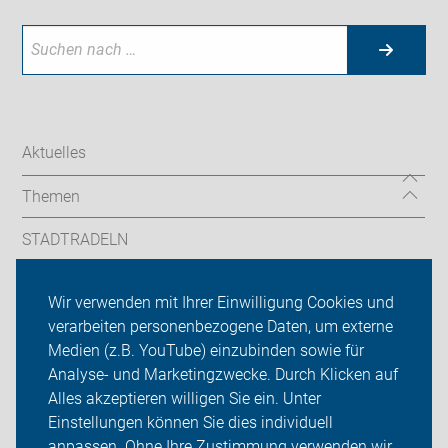
Aktuelles
Themen
STADTRADELN
Sternfahrt
Wir verwenden mit Ihrer Einwilligung Cookies und
verarbeiten personenbezogene Daten, um externe
ADFC Hamburg
Medien (z.B. YouTube) einzubinden sowie für
Analyse- und Marketingzwecke. Durch Klicken auf
Sei dabei
Alles akzeptieren willigen Sie ein. Unter
Presse
Einstellungen können Sie dies individuell
anpassen. Ohne Ihre Zustimmung verwenden wir