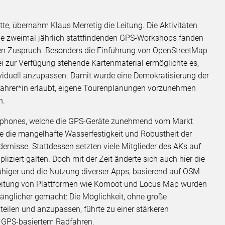
e, übernahm Klaus Merretig die Leitung. Die Aktivitäten
ie zweimal jährlich stattfindenden GPS-Workshops fanden
ren Zuspruch. Besonders die Einführung von OpenStreetMap
ei zur Verfügung stehende Kartenmaterial ermöglichte es,
ividuell anzupassen. Damit wurde eine Demokratisierung der
adfahrer*in erlaubt, eigene Tourenplanungen vorzunehmen
n.
rtphones, welche die GPS-Geräte zunehmend vom Markt
ie die mangelhafte Wasserfestigkeit und Robustheit der
ernisse. Stattdessen setzten viele Mitglieder des AKs auf
iziert galten. Doch mit der Zeit änderte sich auch hier die
ähiger und die Nutzung diverser Apps, basierend auf OSM-
breitung von Plattformen wie Komoot und Locus Map wurden
gänglicher gemacht: Die Möglichkeit, ohne große
 teilen und anzupassen, führte zu einer stärkeren
n GPS-basiertem Radfahren.