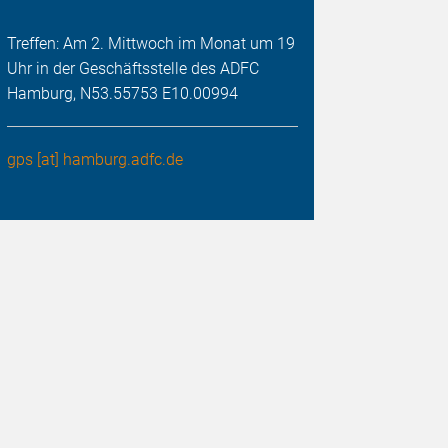
Treffen: Am 2. Mittwoch im Monat um 19
Uhr in der Geschäftsstelle des ADFC
Hamburg, N53.55753 E10.00994
gps [at] hamburg.adfc.de