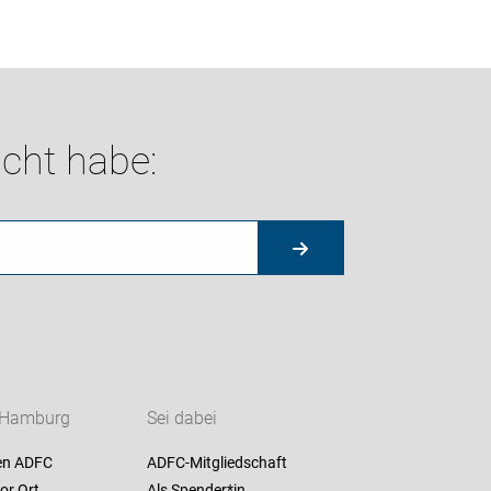
cht habe:
 Hamburg
Sei dabei
en ADFC
ADFC-Mitgliedschaft
or Ort
Als Spender*in