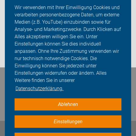
Sternfahrt
Wir verwenden mit Ihrer Einwilligung Cookies und
verarbeiten personenbezogene Daten, um externe
ADFC Hamburg
Medien (z.B. YouTube) einzubinden sowie für
Sei dabei
Analyse- und Marketingzwecke. Durch Klicken auf
Alles akzeptieren willigen Sie ein. Unter
Presse
Einstellungen können Sie dies individuell
anpassen. Ohne Ihre Zustimmung verwenden wir
Login
nur technisch notwendige Cookies. Die
Einwilligung können Sie jederzeit unter
Einstellungen widerrufen oder ändern. Alles
Bleiben Sie in Kontakt
Weitere finden Sie in unserer
Datenschutzerklärung.
Ablehnen
Einstellungen
Impressum
Datenschutz
Cookie-Einstellungen