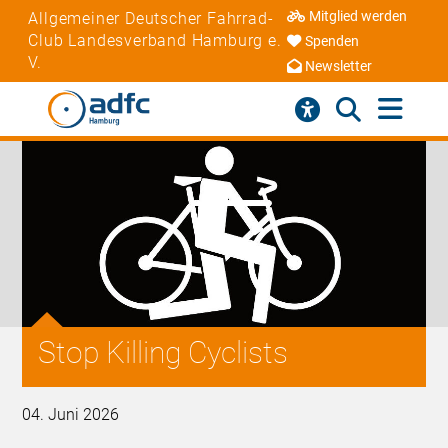
Mitglied werden
Allgemeiner Deutscher Fahrrad-
Club Landesverband Hamburg e.
Spenden
V.
Newsletter
Stop Killing Cyclists
04. Juni 2026