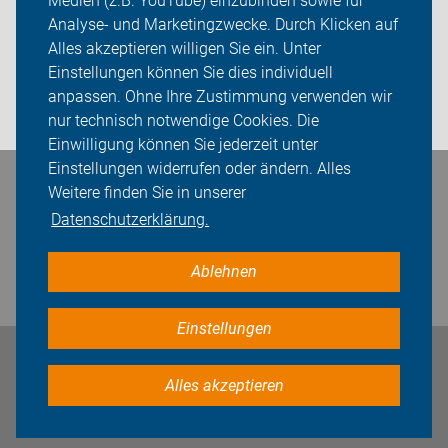
Medien (z.B. YouTube) einzubinden sowie für
Analyse- und Marketingzwecke. Durch Klicken auf
Sei dabei
Alles akzeptieren willigen Sie ein. Unter
Presse
Einstellungen können Sie dies individuell
anpassen. Ohne Ihre Zustimmung verwenden wir
Login
nur technisch notwendige Cookies. Die
Einwilligung können Sie jederzeit unter
Einstellungen widerrufen oder ändern. Alles
Weitere finden Sie in unserer
Bleiben Sie in Kontakt
Datenschutzerklärung.
Ablehnen
Einstellungen
Impressum
Datenschutz
Cookie-Einstellungen
Alles akzeptieren