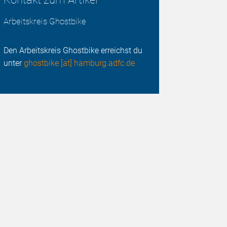
Arbeitskreis Ghostbike
Den Arbeitskreis Ghostbike erreichst du
unter
ghostbike [at] hamburg.adfc.de