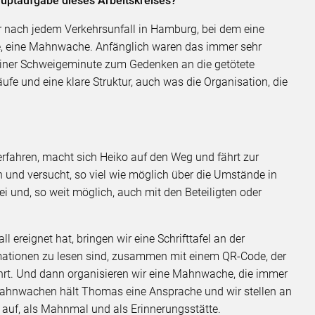
uptaufgabe dieses Arbeitskreises?
wir nach jedem Verkehrsunfall in Hamburg, bei dem eine
de, eine Mahnwache. Anfänglich waren das immer sehr
 einer Schweigeminute zum Gedenken an die getötete
ufe und eine klare Struktur, auch was die Organisation, die
rfahren, macht sich Heiko auf den Weg und fährt zur
 an und versucht, so viel wie möglich über die Umstände in
zei und, so weit möglich, auch mit den Beteiligten oder
l ereignet hat, bringen wir eine Schrifttafel an der
formationen zu lesen sind, zusammen mit einem QR-Code, der
hrt. Und dann organisieren wir eine Mahnwache, die immer
 Mahnwachen hält Thomas eine Ansprache und wir stellen an
ke auf, als Mahnmal und als Erinnerungsstätte.