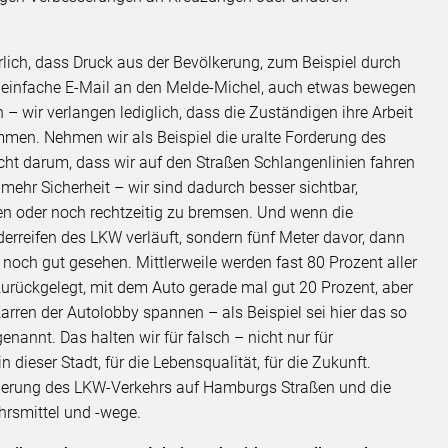
lich, dass Druck aus der Bevölkerung, zum Beispiel durch
ne einfache E-Mail an den Melde-Michel, auch etwas bewegen
 – wir verlangen lediglich, dass die Zuständigen ihre Arbeit
mmen. Nehmen wir als Beispiel die uralte Forderung des
icht darum, dass wir auf den Straßen Schlangenlinien fahren
mehr Sicherheit – wir sind dadurch besser sichtbar,
n oder noch rechtzeitig zu bremsen. Und wenn die
derreifen des LKW verläuft, sondern fünf Meter davor, dann
och gut gesehen. Mittlerweile werden fast 80 Prozent aller
ückgelegt, mit dem Auto gerade mal gut 20 Prozent, aber
Karren der Autolobby spannen – als Beispiel sei hier das so
nnt. Das halten wir für falsch – nicht nur für
 dieser Stadt, für die Lebensqualität, für die Zukunft.
uzierung des LKW-Verkehrs auf Hamburgs Straßen und die
hrsmittel und -wege.