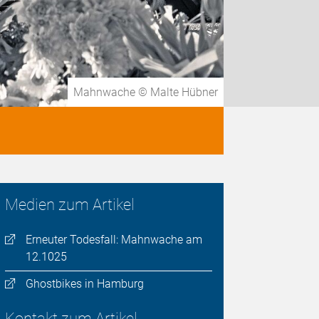
Mahnwache © Malte Hübner
Medien zum Artikel
Erneuter Todesfall: Mahnwache am
12.1025
Ghostbikes in Hamburg
Kontakt zum Artikel