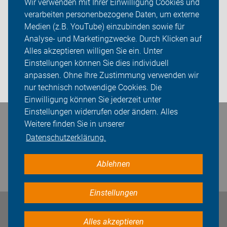
Wir verwenden mit Ihrer Einwilligung Cookies und
verarbeiten personenbezogene Daten, um externe
ADFC Hamburg
Medien (z.B. YouTube) einzubinden sowie für
Analyse- und Marketingzwecke. Durch Klicken auf
Sei dabei
Alles akzeptieren willigen Sie ein. Unter
Presse
Einstellungen können Sie dies individuell
anpassen. Ohne Ihre Zustimmung verwenden wir
Login
nur technisch notwendige Cookies. Die
Einwilligung können Sie jederzeit unter
Einstellungen widerrufen oder ändern. Alles
Bleiben Sie in Kontakt
Weitere finden Sie in unserer
Datenschutzerklärung.
Ablehnen
Einstellungen
Impressum
Datenschutz
Cookie-Einstellungen
Alles akzeptieren