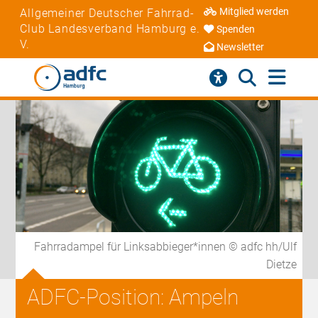
Mitglied werden
Allgemeiner Deutscher Fahrrad-
Club Landesverband Hamburg e.
Spenden
V.
Newsletter
Fahrradampel für Linksabbieger*innen © adfc hh/Ulf
Dietze
ADFC-Position: Ampeln