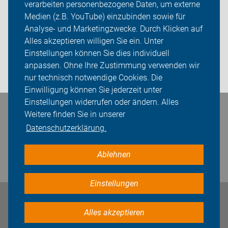
verarbeiten personenbezogene Daten, um externe
ADFC Hamburg
Medien (z.B. YouTube) einzubinden sowie für
Analyse- und Marketingzwecke. Durch Klicken auf
Sei dabei
Alles akzeptieren willigen Sie ein. Unter
Presse
Einstellungen können Sie dies individuell
anpassen. Ohne Ihre Zustimmung verwenden wir
Login
nur technisch notwendige Cookies. Die
Einwilligung können Sie jederzeit unter
Einstellungen widerrufen oder ändern. Alles
Weitere finden Sie in unserer
Bleiben Sie in Kontakt
Datenschutzerklärung.
Ablehnen
Einstellungen
Impressum
Datenschutz
Cookie-Einstellungen
Alles akzeptieren