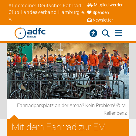
Mitglied werden
Allgemeiner Deutscher Fahrrad-
Club Landesverband Hamburg e.
Spenden
V.
Newsletter
Fahrradparkplatz an der Arena? Kein Problem! © M.
Kellenbenz
Mit dem Fahrrad zur EM