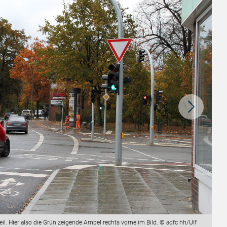
il. Hier also die Grün zeigende Ampel rechts vorne im Bild. © adfc hh/Ulf